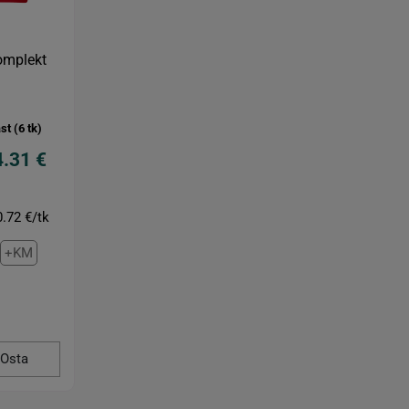
omplekt
st (6 tk)
4.31 €
.72 €/tk
+KM
Osta