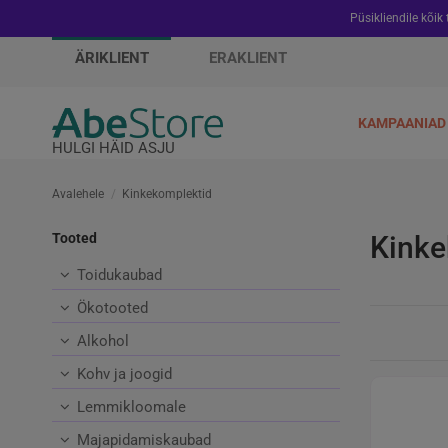
Püsikliendile kõik
ÄRIKLIENT
ERAKLIENT
KAMPAANIAD
HULGI HÄID ASJU
Avalehele
Kinkekomplektid
Tooted
Kinke
Toidukaubad
Ökotooted
Alkohol
Kohv ja joogid
Lemmikloomale
Majapidamiskaubad