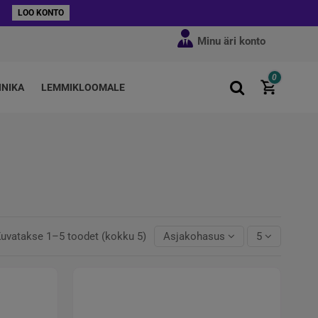
LOO KONTO
Minu äri konto
0
HNIKA
LEMMIKLOOMALE
uvatakse 1–5 toodet (kokku 5)
Asjakohasus
5