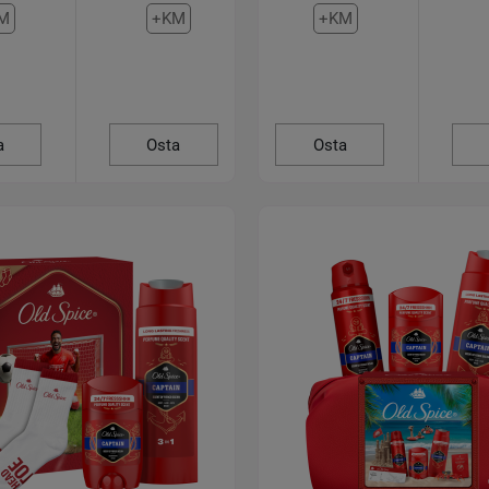
M
+KM
+KM
a
Osta
Osta