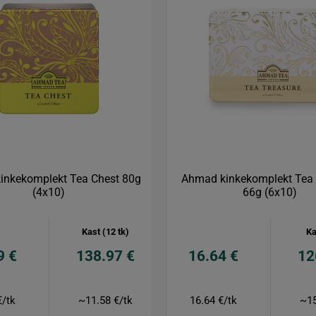
inkekomplekt Tea Chest 80g
Ahmad kinkekomplekt Tea 
(4x10)
66g (6x10)
Kast (12 tk)
Ka
9 €
138.97 €
16.64 €
12
€/tk
~11.58 €/tk
16.64 €/tk
~15