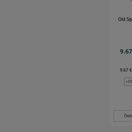
Old Sp
9.67
9.67 €
+K
Ost