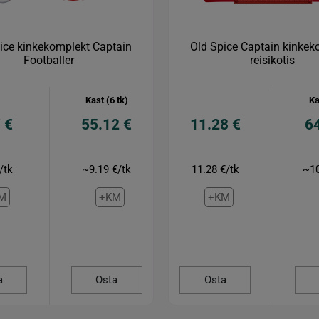
ice kinkekomplekt Captain
Old Spice Captain kinkek
Footballer
reisikotis
Kast (6 tk)
Ka
 €
55.12 €
11.28 €
6
/tk
~9.19 €/tk
11.28 €/tk
~10
M
+KM
+KM
a
Osta
Osta