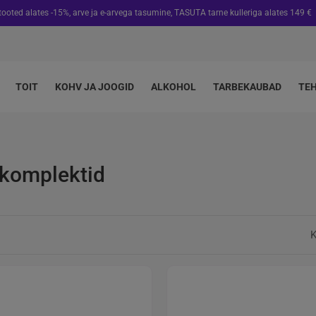
 tooted alates -15%, arve ja e-arvega tasumine, TASUTA tarne kulleriga alates 149 €
TOIT
KOHV JA JOOGID
ALKOHOL
TARBEKAUBAD
TE
komplektid
K