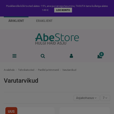
Püsikliendile kõik tooted alates -15%, arve ja e-arvega tasumine, TASUTA tarne kulleriga alates
149 €
LOO KONTO
ÄRIKLIENT
ERAKLIENT
HULGI HÄID ASJU
0
Avalehele
Tehnikatooted
Pardlid ja trimmerid
Varutarvikud
Varutarvikud
Asjakohasus
7
UUS