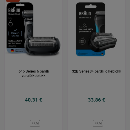
64b Series 6 pardli
32B Series3+ pardli lõikeblokk
varulõikeblokk
40.31 €
33.86 €
+KM
+KM