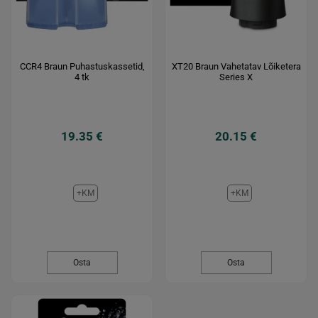
CCR4 Braun Puhastuskassetid,
XT20 Braun Vahetatav Lõiketera
4 tk
Series X
19.35 €
20.15 €
+KM
+KM
Osta
Osta