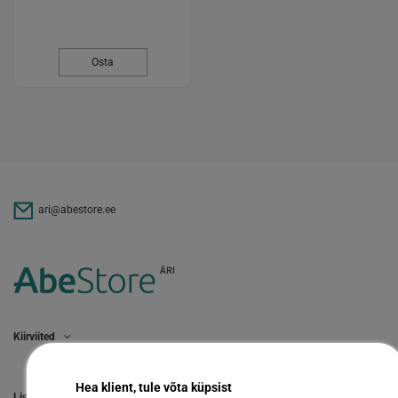
Osta
ari@abestore.ee
Kiirviited
Hea klient, tule võta küpsist
Lisainfo