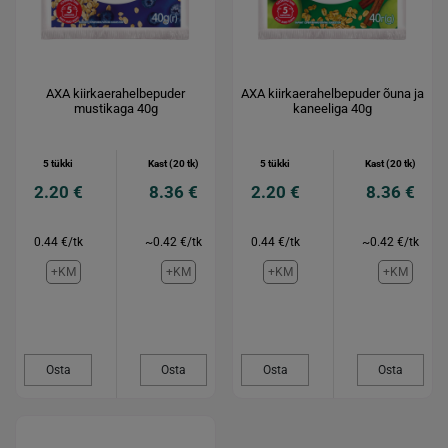
AXA kiirkaerahelbepuder
AXA kiirkaerahelbepuder õuna ja
mustikaga 40g
kaneeliga 40g
5 tükki
Kast (20 tk)
5 tükki
Kast (20 tk)
2.20 €
8.36 €
2.20 €
8.36 €
0.44 €/tk
~0.42 €/tk
0.44 €/tk
~0.42 €/tk
+KM
+KM
+KM
+KM
Osta
Osta
Osta
Osta