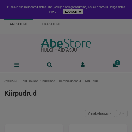
Püsikliendile kõik tooted alates -15%, arve ja e-arvega tasumine, TASUTA tarne kulleriga alates
149 €
LOO KONTO
ÄRIKLIENT
ERAKLIENT
HULGI HÄID ASJU
0
Avalehele
Toidukaubad
Kuivained
Hommikusöögid
Kiirpudrud
Kiirpudrud
Asjakohasus
7