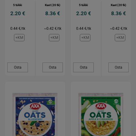
5 tükki
Kast (20 tk)
5 tükki
Kast (20 tk)
2.20 €
8.36 €
2.20 €
8.36 €
0.44 €/tk
~0.42 €/tk
0.44 €/tk
~0.42 €/tk
+KM
+KM
+KM
+KM
Osta
Osta
Osta
Osta