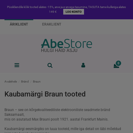
Püsikliendile kõik tooted alates -15%, arve ja e-arvega tasumine, TASUTA tarne kulleriga alates
149 €
LOO KONTO
ÄRIKLIENT
ERAKLIENT
HULGI HÄID ASJU
0
Avalehele
Bränd
Braun
Kaubamärgi Braun tooted
Braun – see on kõrgekvaliteediliste elektrooniliste seadmete bränd
Saksamaalt,
mis on asutatud Max Brauni poolt 1921. aastal Frankfurt Mainis.
Kaubamärgi eesmärgiks on luua tooteid, mille iga detail on läbi mõeldud