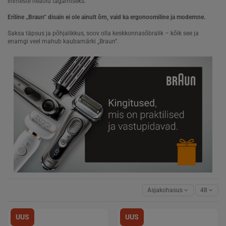
inimeste heaolu tagamiseks.
Eriline „Braun“ disain ei ole ainult õrn, vaid ka ergonoomiline ja modernne.
Saksa täpsus ja põhjalikkus, soov olla keskkonnasõbralik – kõik see ja
enamgi veel mahub kaubamärki „Braun“.
Asjakohasus
48
UUS
UUS