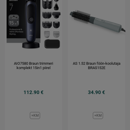
AIO7580 Braun trimmeri
AS 1.52 Braun föön-koolutaja
komplekt 15in1 piirel
BRAS152E
112.90 €
34.90 €
+KM
+KM