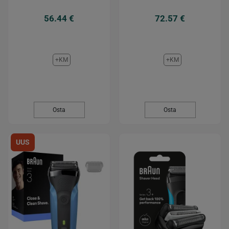
56.44 €
72.57 €
+KM
+KM
Osta
Osta
UUS