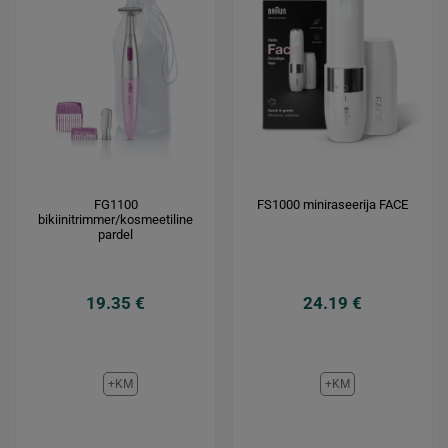
FG1100
FS1000 miniraseerija FACE
bikiinitrimmer/kosmeetiline
pardel
19.35 €
24.19 €
+KM
+KM