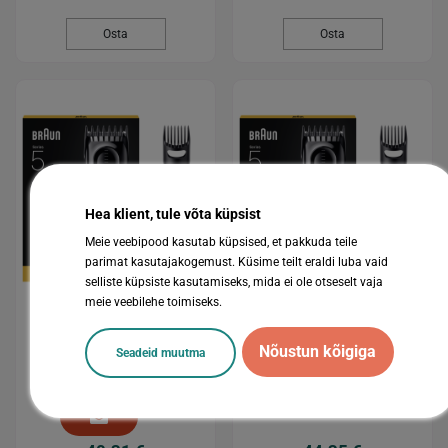
Osta
Osta
Hea klient, tule võta küpsist
Meie veebipood kasutab küpsised, et pakkuda teile
parimat kasutajakogemust. Küsime teilt eraldi luba vaid
selliste küpsiste kasutamiseks, mida ei ole otseselt vaja
meie veebilehe toimiseks.
Nõustun kõigiga
HC5510 Braun
HC5530 Braun
Seadeid muutma
Juukselõikusmasin
Juukselõikusmasin