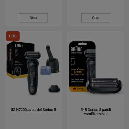
Osta
Osta
UUS
52-N7200cc pardel Series 5
54B Series 5 pardli
varulõikeblokk