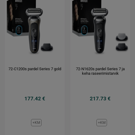
72-C1200s pardel Series 7 gold
72-N1620s pardel Series 7 ja
keha raseerimistarvik
177.42 €
217.73 €
+KM
+KM