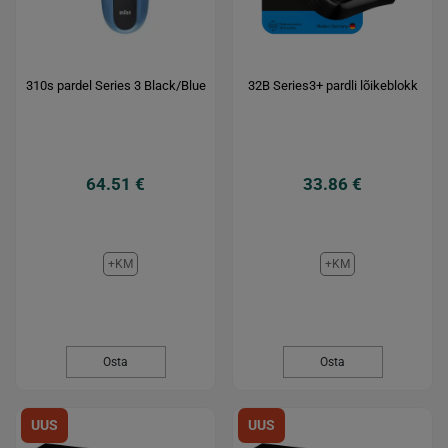
310s pardel Series 3 Black/Blue
32B Series3+ pardli lõikeblokk
64.51 €
33.86 €
+KM
+KM
Osta
Osta
UUS
UUS