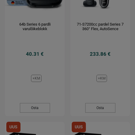
64b Series 6 pardli
71-S7200cc pardel Series 7
varulõikeblokk
360° Flex, AutoSence
40.31 €
233.86 €
+KM
+KM
Osta
Osta
UUS
UUS