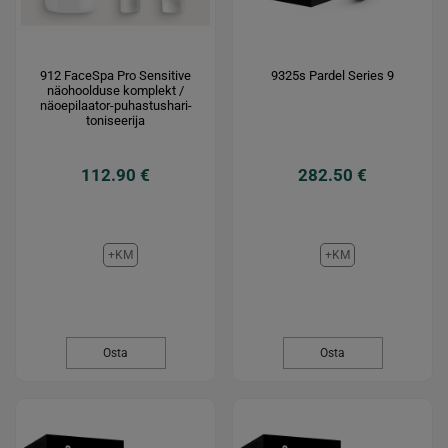
912 FaceSpa Pro Sensitive
9325s Pardel Series 9
näohoolduse komplekt /
näoepilaator-puhastushari-
toniseerija
112.90 €
282.50 €
+KM
+KM
Osta
Osta