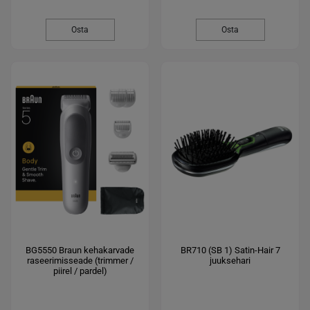
Osta
Osta
BG5550 Braun kehakarvade
BR710 (SB 1) Satin-Hair 7
raseerimisseade (trimmer /
juuksehari
piirel / pardel)