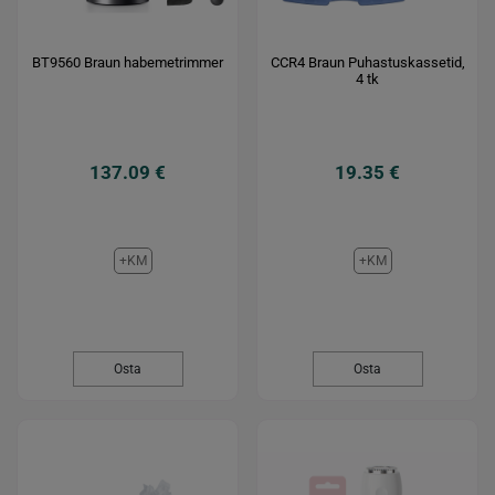
BT9560 Braun habemetrimmer
CCR4 Braun Puhastuskassetid,
4 tk
137.09 €
19.35 €
+KM
+KM
Osta
Osta