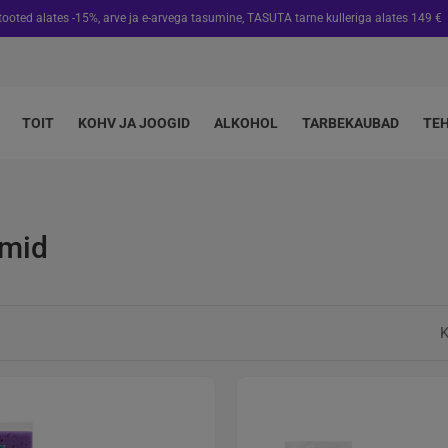
 tooted alates -15%, arve ja e-arvega tasumine, TASUTA tarne kulleriga alates 149 €
TOIT
KOHV JA JOOGID
ALKOHOL
TARBEKAUBAD
TE
mid
K