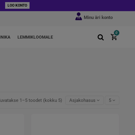
LOO KONTO
Minu äri konto
0
HNIKA
LEMMIKLOOMALE
uvatakse 1–5 toodet (kokku 5)
Asjakohasus
5