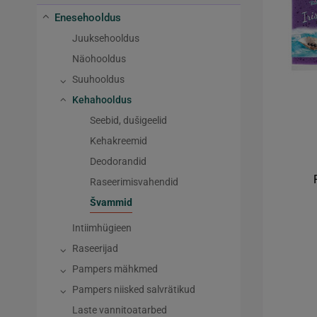
Enesehooldus
Juuksehooldus
Näohooldus
Suuhooldus
Kehahooldus
Seebid, dušigeelid
Kehakreemid
Deodorandid
Raseerimisvahendid
Švammid
Intiimhügieen
Raseerijad
Pampers mähkmed
Pampers niisked salvrätikud
Laste vannitoatarbed