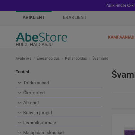
Püsikliendile kõik
ÄRIKLIENT
ERAKLIENT
KAMPAANIAD
HULGI HÄID ASJU
Avalehele
Enesehooldus
Kehahooldus
Švammid
Tooted
Švam
Toidukaubad
Ökotooted
Alkohol
Kohv ja joogid
Lemmikloomale
Majapidamiskaubad