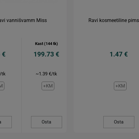
avi vannišvamm Miss
Ravi kosmeetiline pims
Kast (144 tk)
 €
199.73 €
1.47 €
/tk
~1.39 €/tk
M
+KM
+KM
a
Osta
Osta