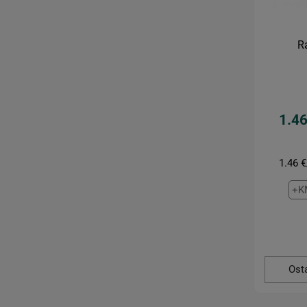
R
1.46
1.46 €
+K
Ost