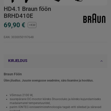
HD4.1 Braun föön
BRHD410E
69,90 €
+KM
EAN: 3030050197648
KIRJELDUS
Braun Föön
Ülim jõudlus. Juuste soengusse seadmine, sära lisamine ja hooldus.
Võimsus 2100 W,
suurepärane DC-mootor kiireks õhuvooluks ja kiireks kujundamiseks
madalamatel temperatuuridel,
parim IONTEC-ioniseerimistehnoloogia tagab eriti siledad ja säravad
juuksed,