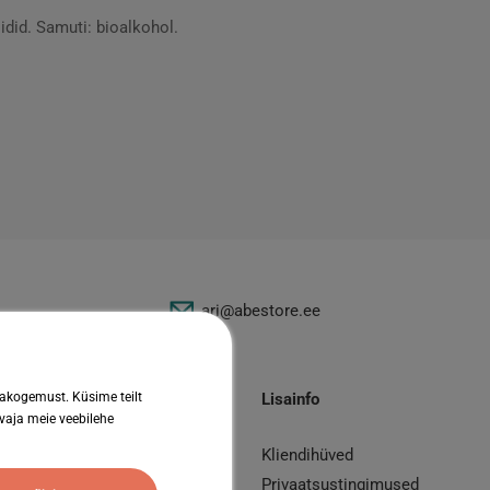
did. Samuti: bioalkohol.
ari@abestore.ee
jakogemust. Küsime teilt
Lisainfo
 vaja meie veebilehe
Kliendihüved
id
Privaatsustingimused