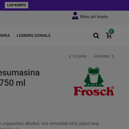
LOO KONTO
Minu äri konto
0
HNIKA
LEMMIKLOOMALE
EELMINE
JÄRGMINE
esumasina
750 ml
orgaaniline alkohol, mis eemaldab kõik jäljed ning