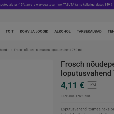
 tooted alates -15%, arve ja e-arvega tasumine, TASUTA tarne kulleriga alates 149 €
TOIT
KOHV JA JOOGID
ALKOHOL
TARBEKAUBAD
TE
hendid
Frosch nõudepesumasina loputusvahend 750 ml
Frosch nõudep
loputusvahend 
4,11 €
+KM
EAN: 4009175936509
Loputusvahendi toimeaineks on 