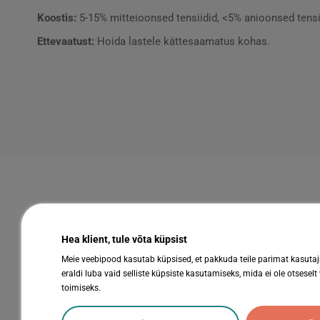
Koostis:
5-15% mitteioonsed tensiidid, <5% anioonsed tensii
Ettevaatust:
Hoida lastele kättesaamatus kohas.
Hea klient, tule võta küpsist
Meie veebipood kasutab küpsised, et pakkuda teile parimat kasuta
Kiirviited
eraldi luba vaid selliste küpsiste kasutamiseks, mida ei ole otseselt
toimiseks.
Abestock AS
Tooted
Registrikood: 10344545
Kaubamärg