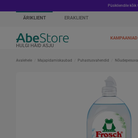
Püsikliendile kõik
ÄRIKLIENT
ERAKLIENT
KAMPAANIAD
HULGI HÄID ASJU
Avalehele
Majapidamiskaubad
Puhastusvahendid
Nõudepesuva