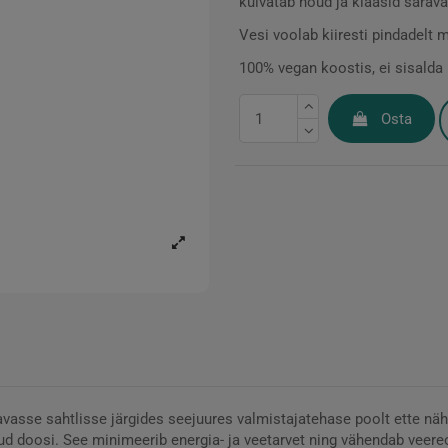
kuivatab nõud ja klaasid säraval
Vesi voolab kiiresti pindadelt ma
100% vegan koostis, ei sisalda 
Osta
sse sahtlisse järgides seejuures valmistajatehase poolt ette näh
tud doosi. See minimeerib energia- ja veetarvet ning vähendab veer