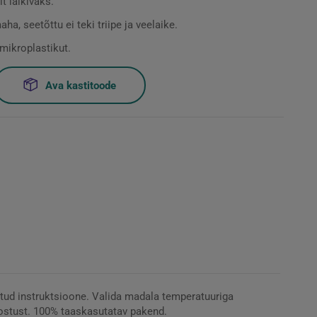
t läikivaks.
ha, seetõttu ei teki triipe ja veelaike.
mikroplastikut.
Ava kastitoode
tud instruktsioone. Valida madala temperatuuriga
eostust. 100% taaskasutatav pakend.