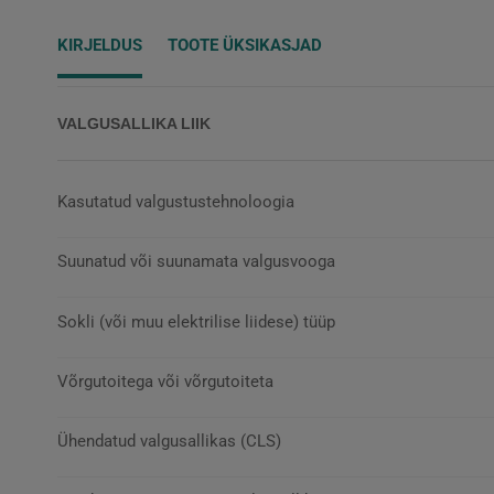
KIRJELDUS
TOOTE ÜKSIKASJAD
VALGUSALLIKA LIIK
Kasutatud valgustustehnoloogia
Suunatud või suunamata valgusvooga
Sokli (või muu elektrilise liidese) tüüp
Võrgutoitega või võrgutoiteta
Ühendatud valgusallikas (CLS)