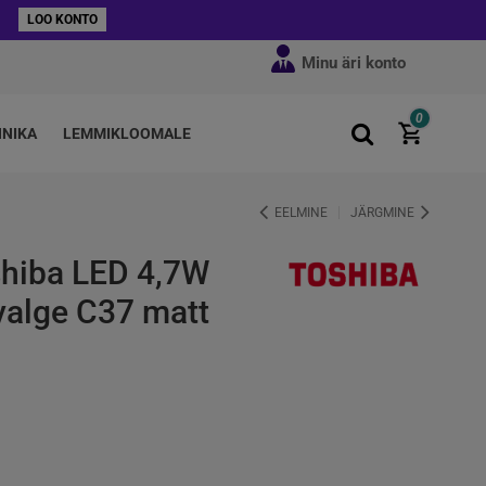
LOO KONTO
Minu äri konto
0
HNIKA
LEMMIKLOOMALE
EELMINE
JÄRGMINE
shiba LED 4,7W
valge C37 matt