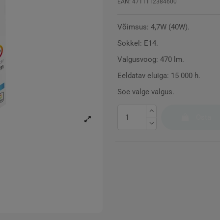
EAN: 4711112384600
Võimsus: 4,7W (40W).
Sokkel: E14.
Valgusvoog: 470 lm.
Eeldatav eluiga: 15 000 h.
Soe valge valgus.
Osta