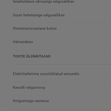
Seadistatava värvusega valgusallikas
Suure heledusega valgusallikas
Pimestamisvastane kaitse
Hämardatav
TOOTE ÜLDNÄITAJAD
Elektritarbimine sisselülitatud seisundis
Kasulik valgusvoog
Kiirgusnurga vastavus