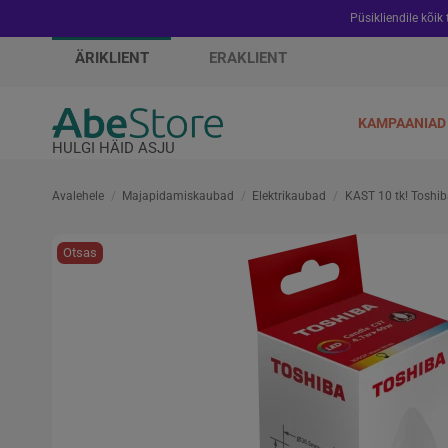
Püsikliendile kõik
ÄRIKLIENT
ERAKLIENT
KAMPAANIAD
HULGI HÄID ASJU
Avalehele
Majapidamiskaubad
Elektrikaubad
KAST 10 tk! Toshi
Otsas