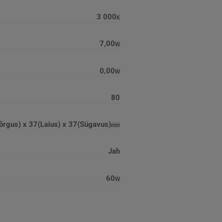
3 000
K
7,00
W
0,00
W
80
rgus) x 37(Laius) x 37(Sügavus)
mm
Jah
60
W