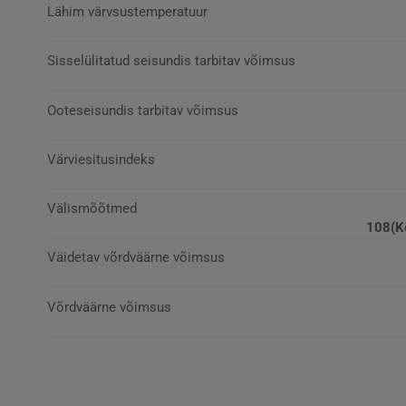
Lähim värvsustemperatuur
Sisselülitatud seisundis tarbitav võimsus
Ooteseisundis tarbitav võimsus
Värviesitusindeks
Välismõõtmed
108(Kõ
Väidetav võrdväärne võimsus
Võrdväärne võimsus