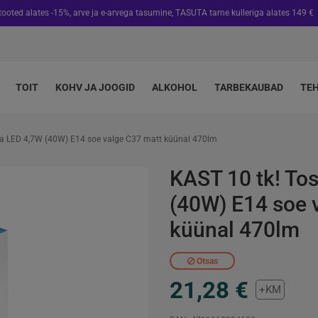
 tooted alates -15%, arve ja e-arvega tasumine, TASUTA tarne kulleriga alates 149 €
TOIT
KOHV JA JOOGID
ALKOHOL
TARBEKAUBAD
TE
ba LED 4,7W (40W) E14 soe valge C37 matt küünal 470lm
KAST 10 tk! To
(40W) E14 soe 
küünal 470lm
Otsas
21,28 €
+KM