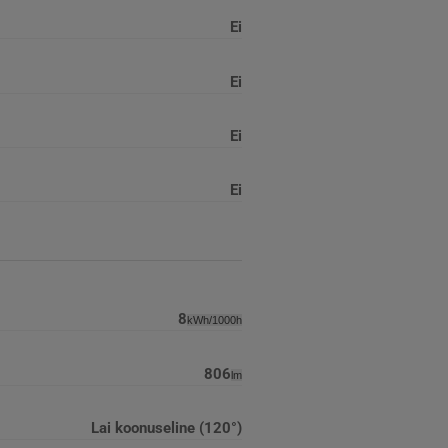
Ei
Ei
Ei
Ei
8
kWh/1000h
806
lm
Lai koonuseline (120°)