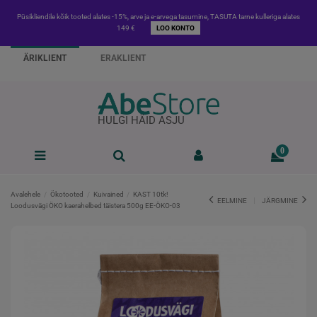
Püsikliendile kõik tooted alates -15%, arve ja e-arvega tasumine, TASUTA tarne kulleriga alates
149 €
LOO KONTO
ÄRIKLIENT
ERAKLIENT
HULGI HÄID ASJU
0
Avalehele
Ökotooted
Kuivained
KAST 10tk!
EELMINE
JÄRGMINE
Loodusvägi ÖKO kaerahelbed täistera 500g EE-ÖKO-03