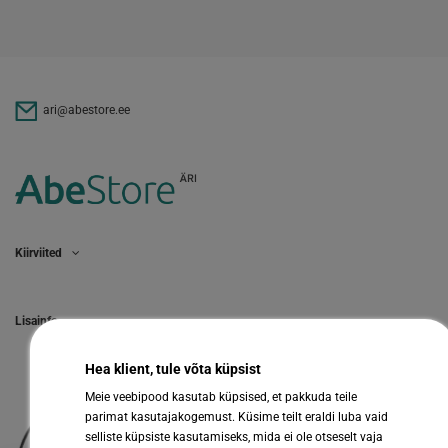
ari@abestore.ee
Kiirviited
Lisainfo
Hea klient, tule võta küpsist
Meie veebipood kasutab küpsised, et pakkuda teile
parimat kasutajakogemust. Küsime teilt eraldi luba vaid
selliste küpsiste kasutamiseks, mida ei ole otseselt vaja