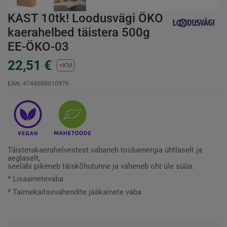
KAST 10tk! Loodusvägi ÖKO
kaerahelbed täistera 500g
EE-ÖKO-03
22,51 €
+KM
EAN: 4744088010976
Täisterakaerahelvestest vabaneb toiduenergia ühtlaselt ja
aeglaselt,
seeläbi pikeneb täiskõhutunne ja väheneb oht üle süüa.
* Lisaainetevaba
* Taimekaitsevahendite jääkainete vaba