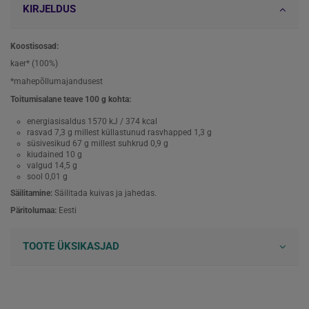
KIRJELDUS
Koostisosad:
kaer* (100%)
*mahepõllumajandusest
Toitumisalane teave 100 g kohta:
energiasisaldus 1570 kJ / 374 kcal
rasvad 7,3 g millest küllastunud rasvhapped 1,3 g
süsivesikud 67 g millest suhkrud 0,9 g
kiudained 10 g
valgud 14,5 g
sool 0,01 g
Säilitamine:
Säilitada kuivas ja jahedas.
Päritolumaa:
Eesti
TOOTE ÜKSIKASJAD