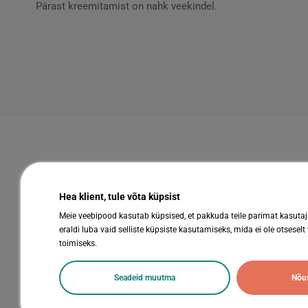
Pärast kreemitamist on nahk veekindel.
Hea klient, tule võta küpsist
Meie veebipood kasutab küpsised, et pakkuda teile parimat kasuta
Kiirviited
eraldi luba vaid selliste küpsiste kasutamiseks, mida ei ole otseselt
toimiseks.
Abestock AS
Tooted
Registrikood: 10344545
Kaubamärg
Seadeid muutma
Nõus
KMKR nr: EE100109649
Minu äri ko
Mustjuure 9, Tallinn 10618