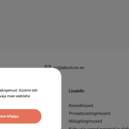
ari@abestore.ee
jakogemust. Küsime teilt
Lisainfo
 vaja meie veebilehe
Kliendihüved
id
Privaatsustingimused
tun kõigiga
nto
Müügitingimused