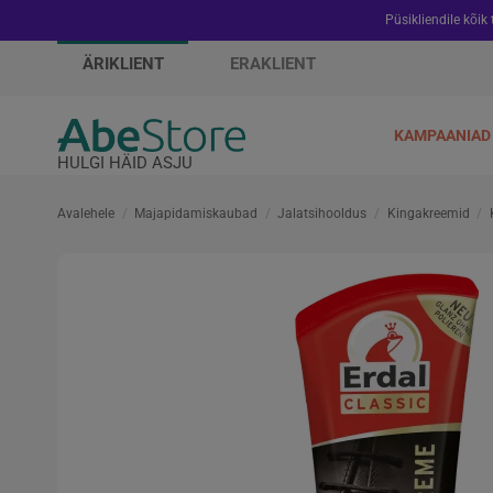
Püsikliendile kõik
ÄRIKLIENT
ERAKLIENT
KAMPAANIAD
HULGI HÄID ASJU
Avalehele
Majapidamiskaubad
Jalatsihooldus
Kingakreemid