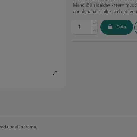
Mandliõli sisaldav kreem muud
annab nahale läike seda poleer
Osta
vad uuesti särama.