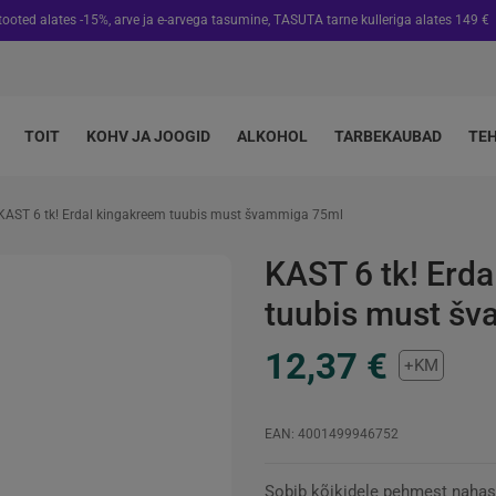
 tooted alates -15%, arve ja e-arvega tasumine, TASUTA tarne kulleriga alates 149 €
TOIT
KOHV JA JOOGID
ALKOHOL
TARBEKAUBAD
TE
KAST 6 tk! Erdal kingakreem tuubis must švammiga 75ml
KAST 6 tk! Erd
tuubis must š
12,37 €
+KM
EAN: 4001499946752
Sobib kõikidele pehmest nahast 