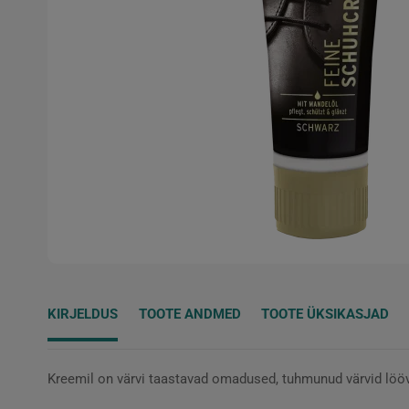
KIRJELDUS
TOOTE ANDMED
TOOTE ÜKSIKASJAD
Kreemil on värvi taastavad omadused, tuhmunud värvid löö