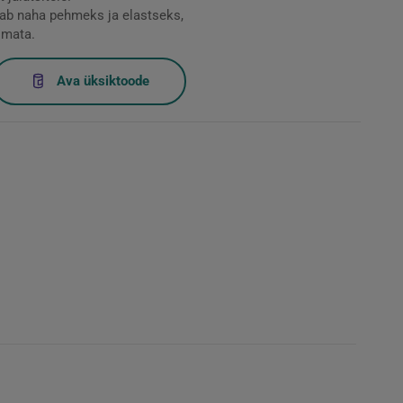
ab naha pehmeks ja elastseks,
imata.
Ava üksiktoode