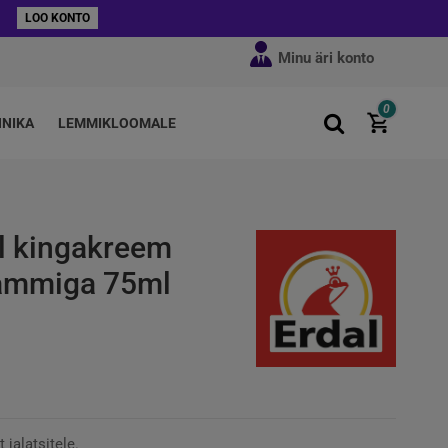
LOO KONTO
Minu äri konto
0
HNIKA
LEMMIKLOOMALE
al kingakreem
vammiga 75ml
jalatsitele.