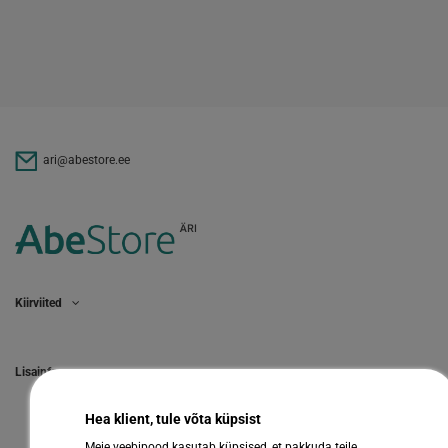
ari@abestore.ee
Kiirviited
Lisainfo
Hea klient, tule võta küpsist
Meie veebipood kasutab küpsised, et pakkuda teile