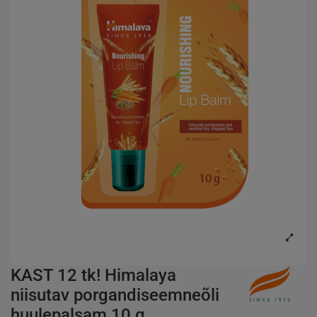
KAST 12 tk! Himalaya
niisutav porgandiseemneõli
huulepalsam 10 g