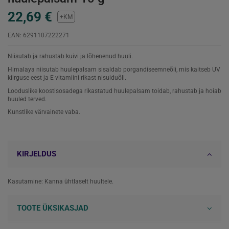
22,69 €
+KM
EAN: 6291107222271
Niisutab ja rahustab kuivi ja lõhenenud huuli.
Himalaya niisutab huulepalsam sisaldab porgandiseemneõli, mis kaitseb UV
kiirguse eest ja E-vitamiini rikast nisuiduõli.
Looduslike koostisosadega rikastatud huulepalsam toidab, rahustab ja hoiab
huuled terved.
Kunstlike värvainete vaba.
KIRJELDUS
Kasutamine: Kanna ühtlaselt huultele.
TOOTE ÜKSIKASJAD