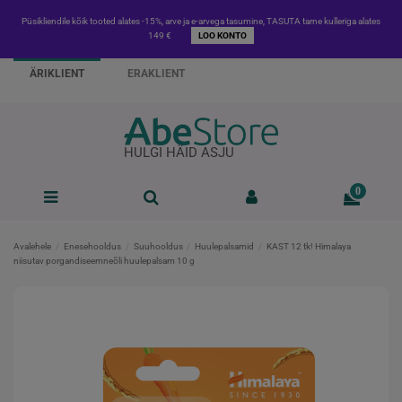
Püsikliendile kõik tooted alates -15%, arve ja e-arvega tasumine, TASUTA tarne kulleriga alates
149 €
LOO KONTO
ÄRIKLIENT
ERAKLIENT
HULGI HÄID ASJU
0
Avalehele
Enesehooldus
Suuhooldus
Huulepalsamid
KAST 12 tk! Himalaya
niisutav porgandiseemneõli huulepalsam 10 g